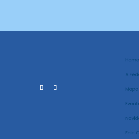
Hom
A Fed
Mapa
Event
Novid
Fale 